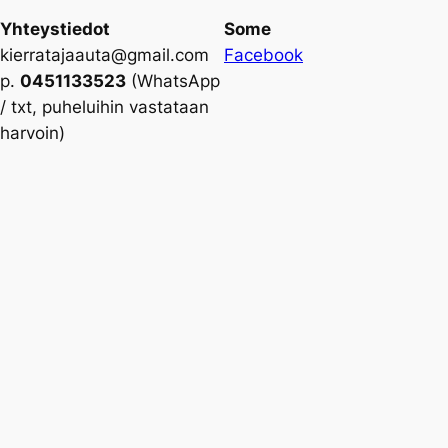
Yhteystiedot
Some
kierratajaauta@gmail.com
Facebook
p.
0451133523
(WhatsApp
/ txt, puheluihin vastataan
harvoin)