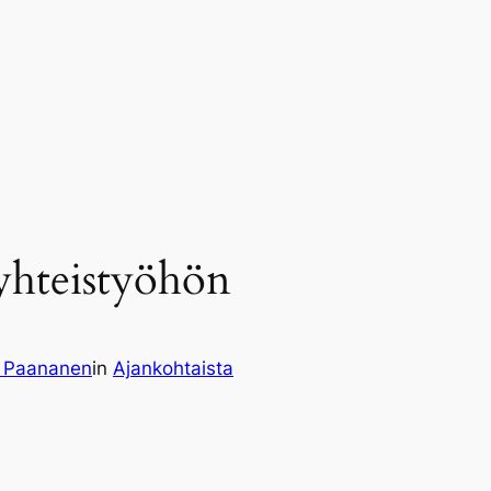
 yhteistyöhön
 Paananen
in
Ajankohtaista