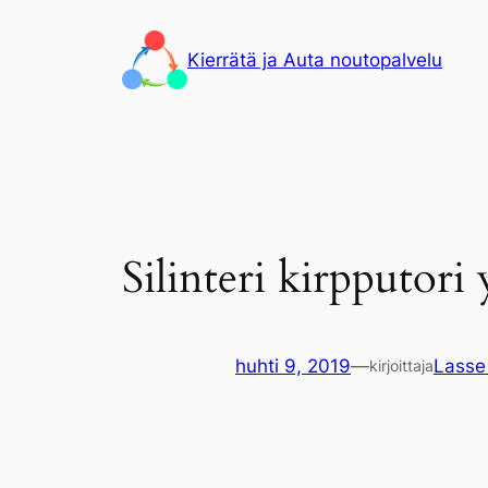
Siirry
sisältöön
Kierrätä ja Auta noutopalvelu
Silinteri kirpputori
huhti 9, 2019
—
Lasse
kirjoittaja